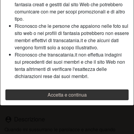
fantasia creati e gestiti dal sito Web che potrebbero
comunicare con me per scopi promozionali e di altro
tipo.
Nickname:
Parolaccia
Riconosco che le persone che appaiono nelle foto sul
Età:
33
sito web o nei profili di fantasia potrebbero non essere
Paese:
Italia
membri effettivi di transcatania.it e che alcuni dati
Provincia:
Siracusa
vengono forniti solo a scopo illustrativo.
Sesso:
Shemale
Riconosco che transcatania.it non effettua indagini
Sessualità:
Bisessuale
sui precedenti dei suoi membri e che il sito Web non
Relazione:
Single
tenta altrimenti di verificare l'esattezza delle
dichiarazioni rese dai suoi membri.
Colore dei capelli:
Castana
Colore degli occhi:
Verde
Depilata:
Sì
Accetta e continua
Fumatrice:
Sì
Descrizione
person_pin
Quando mi sussurrano le parolacce e anche quando