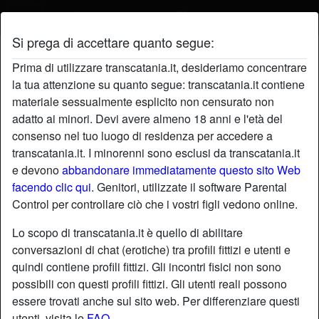
Si prega di accettare quanto segue:
Profilo di parolaccia
Prima di utilizzare transcatania.it, desideriamo concentrare
la tua attenzione su quanto segue: transcatania.it contiene
materiale sessualmente esplicito non censurato non
adatto ai minori. Devi avere almeno 18 anni e l'età del
consenso nel tuo luogo di residenza per accedere a
transcatania.it. I minorenni sono esclusi da transcatania.it
e devono
abbandonare immediatamente questo sito Web
facendo clic qui.
Genitori, utilizzate il software Parental
Control per controllare ciò che i vostri figli vedono online.
Lo scopo di transcatania.it è quello di abilitare
conversazioni di chat (erotiche) tra profili fittizi e utenti e
quindi contiene profili fittizi. Gli incontri fisici non sono
possibili con questi profili fittizi. Gli utenti reali possono
essere trovati anche sul sito web. Per differenziare questi
star
chat
Aggiungi
Chatta adesso
utenti, visita le
FAQ
.