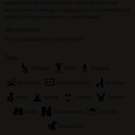
vengo penetrata da più persone, Adoro dominare ma
anche essere dominata. Il sesso per me è sperimentazione
continua di nuove emozioni, e per te invece?
Sta cercando
Non ha specificato le sue preferenze
Tags
Pompini
Orali
Roleplay
Romantico
Guardare porno
Sex toys
Sega
Mature
Lingerie
Costumi
Anale
Gola profonda
Dirty talk
Sculacciate