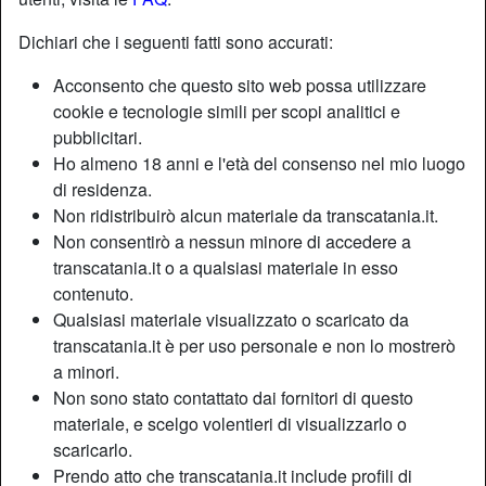
Dichiari che i seguenti fatti sono accurati:
Nickname:
Varietà
Acconsento che questo sito web possa utilizzare
Età:
40
cookie e tecnologie simili per scopi analitici e
Paese:
Italia
pubblicitari.
Provincia:
Palermo
Ho almeno 18 anni e l'età del consenso nel mio luogo
Sesso:
Shemale
di residenza.
Sessualità:
Bisessuale
Non ridistribuirò alcun materiale da transcatania.it.
Relazione:
Single
Non consentirò a nessun minore di accedere a
transcatania.it o a qualsiasi materiale in esso
Depilata:
Depilata
contenuto.
Fumatrice:
Sì
Qualsiasi materiale visualizzato o scaricato da
transcatania.it è per uso personale e non lo mostrerò
Descrizione
person_pin
a minori.
Non sono stato contattato dai fornitori di questo
Amo il sesso in tutte le sue varietà, faccio tutto e non ho
materiale, e scelgo volentieri di visualizzarlo o
tabù, adoro le gang bang e mi piace istruire ragazzi giovani
scaricarlo.
e desiderosi di imparare le delizie del sesso e far loro
Prendo atto che transcatania.it include profili di
esplorare le vie che conducono all’estasi.