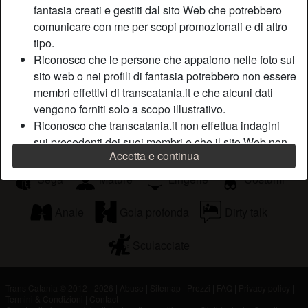
fantasia creati e gestiti dal sito Web che potrebbero
Sta cercando
comunicare con me per scopi promozionali e di altro
tipo.
Non ha specificato le sue preferenze
Riconosco che le persone che appaiono nelle foto sul
sito web o nei profili di fantasia potrebbero non essere
Tags
membri effettivi di transcatania.it e che alcuni dati
vengono forniti solo a scopo illustrativo.
Pompini
Orali
Roleplay
Riconosco che transcatania.it non effettua indagini
sui precedenti dei suoi membri e che il sito Web non
Romantico
Guardare porno
Sex toys
Accetta e continua
tenta altrimenti di verificare l'esattezza delle
dichiarazioni rese dai suoi membri.
Sega
Mature
Lingerie
Costumi
Anale
Gola profonda
Dirty talk
Sculacciate
Trans Catania © 2012 - 2026
|
Abuse
|
Sitemap
|
Prezzi
|
FAQ
|
Privacy policy
|
Termini & Condizioni
|
Contact