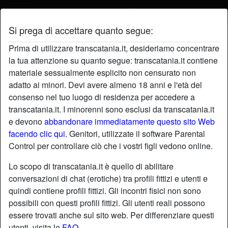
Si prega di accettare quanto segue:
Profilo di varietà
Prima di utilizzare transcatania.it, desideriamo concentrare
la tua attenzione su quanto segue: transcatania.it contiene
materiale sessualmente esplicito non censurato non
adatto ai minori. Devi avere almeno 18 anni e l'età del
consenso nel tuo luogo di residenza per accedere a
transcatania.it. I minorenni sono esclusi da transcatania.it
e devono
abbandonare immediatamente questo sito Web
facendo clic qui.
Genitori, utilizzate il software Parental
Control per controllare ciò che i vostri figli vedono online.
Lo scopo di transcatania.it è quello di abilitare
conversazioni di chat (erotiche) tra profili fittizi e utenti e
quindi contiene profili fittizi. Gli incontri fisici non sono
possibili con questi profili fittizi. Gli utenti reali possono
essere trovati anche sul sito web. Per differenziare questi
star
chat
Aggiungi
Chatta adesso
utenti, visita le
FAQ
.