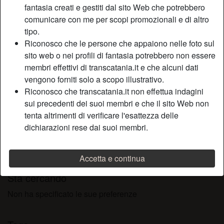
fantasia creati e gestiti dal sito Web che potrebbero
Relazione:
Single
comunicare con me per scopi promozionali e di altro
Colore dei capelli:
Scuro
tipo.
Colore degli occhi:
Castani
Riconosco che le persone che appaiono nelle foto sul
Depilata:
Sì
sito web o nei profili di fantasia potrebbero non essere
Fumatrice:
Sì
membri effettivi di transcatania.it e che alcuni dati
vengono forniti solo a scopo illustrativo.
Descrizione
Riconosco che transcatania.it non effettua indagini
person_pin
sui precedenti dei suoi membri e che il sito Web non
Sono una ragazza molto porcella ed amante dei video
tenta altrimenti di verificare l'esattezza delle
porno amatoriali girati in casa. Ho creato il mio canale. Ti
dichiarazioni rese dai suoi membri.
piacerebbe guardami mentre mi spoglio completamente
nuda e ti faccio vedere le tette grandi ed il mio culo sodo e
caldo
Accetta e continua
Sta cercando
Non ha specificato le sue preferenze