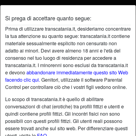
Si prega di accettare quanto segue:
Profilo di Secret69
Prima di utilizzare transcatania.it, desideriamo concentrare
la tua attenzione su quanto segue: transcatania.it contiene
materiale sessualmente esplicito non censurato non
adatto ai minori. Devi avere almeno 18 anni e l'età del
consenso nel tuo luogo di residenza per accedere a
transcatania.it. I minorenni sono esclusi da transcatania.it
e devono
abbandonare immediatamente questo sito Web
facendo clic qui.
Genitori, utilizzate il software Parental
Control per controllare ciò che i vostri figli vedono online.
Lo scopo di transcatania.it è quello di abilitare
conversazioni di chat (erotiche) tra profili fittizi e utenti e
quindi contiene profili fittizi. Gli incontri fisici non sono
possibili con questi profili fittizi. Gli utenti reali possono
essere trovati anche sul sito web. Per differenziare questi
star
chat
Aggiungi
Chatta adesso
utenti, visita le
FAQ
.