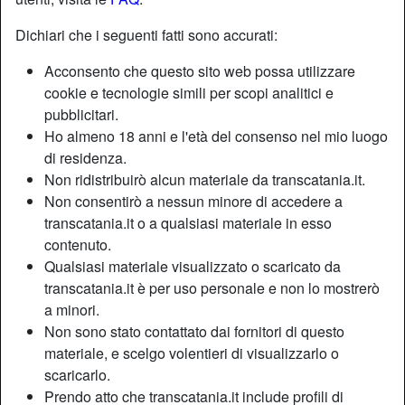
Dichiari che i seguenti fatti sono accurati:
Acconsento che questo sito web possa utilizzare
cookie e tecnologie simili per scopi analitici e
pubblicitari.
Ho almeno 18 anni e l'età del consenso nel mio luogo
di residenza.
Non ridistribuirò alcun materiale da transcatania.it.
Non consentirò a nessun minore di accedere a
transcatania.it o a qualsiasi materiale in esso
contenuto.
Qualsiasi materiale visualizzato o scaricato da
Nickname:
Secret69
transcatania.it è per uso personale e non lo mostrerò
Età:
40
a minori.
Paese:
Italia
Non sono stato contattato dai fornitori di questo
Provincia:
Palermo
materiale, e scelgo volentieri di visualizzarlo o
Sesso:
Shemale
scaricarlo.
Sessualità:
Bisessuale
Prendo atto che transcatania.it include profili di