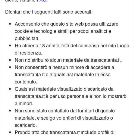
Dichiari che i seguenti fatti sono accurati:
Nickname:
Paolagode
Acconsento che questo sito web possa utilizzare
Età:
21
cookie e tecnologie simili per scopi analitici e
Paese:
Italia
pubblicitari.
Provincia:
Catania
Ho almeno 18 anni e l'età del consenso nel mio luogo
Sesso:
Shemale
di residenza.
Sessualità:
Bisessuale
Non ridistribuirò alcun materiale da transcatania.it.
Relazione:
Single
Non consentirò a nessun minore di accedere a
transcatania.it o a qualsiasi materiale in esso
Colore dei capelli:
Castana
contenuto.
Colore degli occhi:
Blu
Qualsiasi materiale visualizzato o scaricato da
Fumatrice:
Sì
transcatania.it è per uso personale e non lo mostrerò
a minori.
Descrizione
person_pin
Non sono stato contattato dai fornitori di questo
materiale, e scelgo volentieri di visualizzarlo o
Sto cercando rapporto scaccia stress, la vita è già
scaricarlo.
pensante che ne dici di un po' di leggerezza? Cerco
Prendo atto che transcatania.it include profili di
persone della mia zona che si sappia divertire e che non si