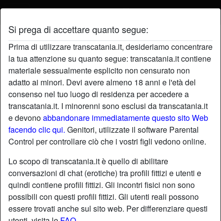
Si prega di accettare quanto segue:
Profilo di paolagode
Prima di utilizzare transcatania.it, desideriamo concentrare
la tua attenzione su quanto segue: transcatania.it contiene
materiale sessualmente esplicito non censurato non
adatto ai minori. Devi avere almeno 18 anni e l'età del
consenso nel tuo luogo di residenza per accedere a
transcatania.it. I minorenni sono esclusi da transcatania.it
e devono
abbandonare immediatamente questo sito Web
facendo clic qui.
Genitori, utilizzate il software Parental
Control per controllare ciò che i vostri figli vedono online.
Lo scopo di transcatania.it è quello di abilitare
conversazioni di chat (erotiche) tra profili fittizi e utenti e
quindi contiene profili fittizi. Gli incontri fisici non sono
possibili con questi profili fittizi. Gli utenti reali possono
essere trovati anche sul sito web. Per differenziare questi
star
chat
Aggiungi
Chatta adesso
utenti, visita le
FAQ
.