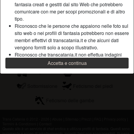
fantasia creati e gestiti dal sito Web che potrebbero
prenda troppo sul serio se sei cosi scrivimi pure sto qui
comunicare con me per scopi promozionali e di altro
Sta cercando
tipo.
Riconosco che le persone che appaiono nelle foto sul
Uomo, Etero, Bisessuale, 26-35, 36-54
sito web o nei profili di fantasia potrebbero non essere
membri effettivi di transcatania.it e che alcuni dati
Tags
vengono forniti solo a scopo illustrativo.
Riconosco che transcatania.it non effettua indagini
Roleplay
Guardare porno
Anale
sui precedenti dei suoi membri e che il sito Web non
Accetta e continua
tenta altrimenti di verificare l'esattezza delle
Gola profonda
Sadomasochismo
dichiarazioni rese dai suoi membri.
Sottomissione
Feticismo dei piedi
Feticismo delle gambe
Trans Catania © 2012 - 2026
|
Abuse
|
Sitemap
|
Prezzi
|
FAQ
|
Privacy policy
|
Termini & Condizioni
|
Contact
Questo sito è un servizio di chat erotica e utilizza profili di fantasia. Questi sono
puramente a scopo di intrattenimento, incontri fisici non sono possibili. Si paga