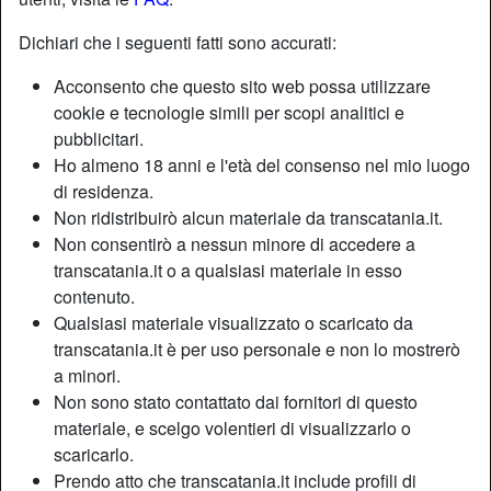
Dichiari che i seguenti fatti sono accurati:
Acconsento che questo sito web possa utilizzare
cookie e tecnologie simili per scopi analitici e
pubblicitari.
Ho almeno 18 anni e l'età del consenso nel mio luogo
di residenza.
Non ridistribuirò alcun materiale da transcatania.it.
Non consentirò a nessun minore di accedere a
transcatania.it o a qualsiasi materiale in esso
contenuto.
Qualsiasi materiale visualizzato o scaricato da
Nickname:
Cecilia52
transcatania.it è per uso personale e non lo mostrerò
Età:
37
a minori.
Paese:
Italia
Non sono stato contattato dai fornitori di questo
Provincia:
Catania
materiale, e scelgo volentieri di visualizzarlo o
Sesso:
Shemale
scaricarlo.
Sessualità:
Bisessuale
Prendo atto che transcatania.it include profili di