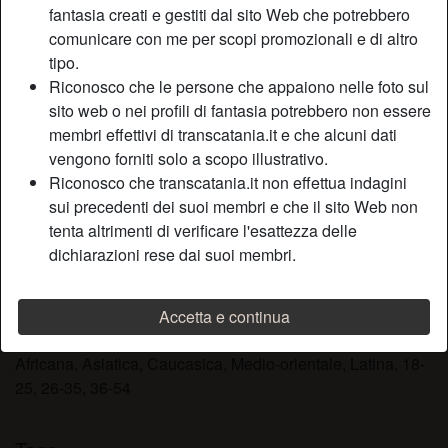
fantasia creati e gestiti dal sito Web che potrebbero
Relazione:
Single
comunicare con me per scopi promozionali e di altro
Colore dei capelli:
Castana
tipo.
Colore degli occhi:
Blu
Riconosco che le persone che appaiono nelle foto sul
Depilata:
Sì
sito web o nei profili di fantasia potrebbero non essere
Fumatrice:
Sì
membri effettivi di transcatania.it e che alcuni dati
vengono forniti solo a scopo illustrativo.
Descrizione
Riconosco che transcatania.it non effettua indagini
person_pin
sui precedenti dei suoi membri e che il sito Web non
Amo i motori, frequento la palestra, non sono
tenta altrimenti di verificare l'esattezza delle
abitudinaria.Adoro avere i tuoi occhi su di me ed il tuo
dichiarazioni rese dai suoi membri.
uccello in mezzo alle mie tette. In palestra si girano tutti e
sovente scorgo cazzi duri nei boxer,mentre mi alleno
Accetta e continua
Sta cercando
Africana, Asiatica, Caucasica, Medio-orientale, Latina, 18-
25, 26-35, 36-54