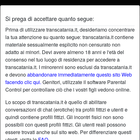
Si prega di accettare quanto segue:
Profilo di Cecilia52
Prima di utilizzare transcatania.it, desideriamo concentrare
la tua attenzione su quanto segue: transcatania.it contiene
materiale sessualmente esplicito non censurato non
adatto ai minori. Devi avere almeno 18 anni e l'età del
consenso nel tuo luogo di residenza per accedere a
transcatania.it. I minorenni sono esclusi da transcatania.it
e devono
abbandonare immediatamente questo sito Web
facendo clic qui.
Genitori, utilizzate il software Parental
Control per controllare ciò che i vostri figli vedono online.
Lo scopo di transcatania.it è quello di abilitare
conversazioni di chat (erotiche) tra profili fittizi e utenti e
quindi contiene profili fittizi. Gli incontri fisici non sono
possibili con questi profili fittizi. Gli utenti reali possono
essere trovati anche sul sito web. Per differenziare questi
star
chat
Aggiungi
Chatta adesso
utenti, visita le
FAQ
.