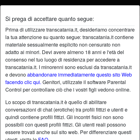
Si prega di accettare quanto segue:
Profilo di cacciatrice
Prima di utilizzare transcatania.it, desideriamo concentrare
la tua attenzione su quanto segue: transcatania.it contiene
materiale sessualmente esplicito non censurato non
adatto ai minori. Devi avere almeno 18 anni e l'età del
consenso nel tuo luogo di residenza per accedere a
transcatania.it. I minorenni sono esclusi da transcatania.it
e devono
abbandonare immediatamente questo sito Web
facendo clic qui.
Genitori, utilizzate il software Parental
Control per controllare ciò che i vostri figli vedono online.
Lo scopo di transcatania.it è quello di abilitare
conversazioni di chat (erotiche) tra profili fittizi e utenti e
quindi contiene profili fittizi. Gli incontri fisici non sono
possibili con questi profili fittizi. Gli utenti reali possono
essere trovati anche sul sito web. Per differenziare questi
star
chat
Aggiungi
Chatta adesso
utenti, visita le
FAQ
.