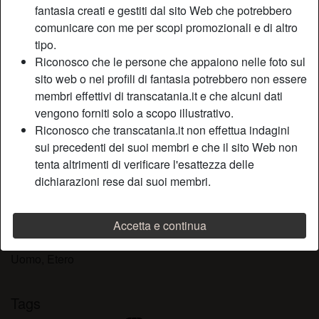
fantasia creati e gestiti dal sito Web che potrebbero
Relazione:
Single
comunicare con me per scopi promozionali e di altro
Colore dei capelli:
Scuro
tipo.
Colore degli occhi:
Castani
Riconosco che le persone che appaiono nelle foto sul
Depilata:
No
sito web o nei profili di fantasia potrebbero non essere
Fumatrice:
A volte
membri effettivi di transcatania.it e che alcuni dati
vengono forniti solo a scopo illustrativo.
Descrizione
Riconosco che transcatania.it non effettua indagini
person_pin
sui precedenti dei suoi membri e che il sito Web non
A volte poi il sesso tradizionale è monotono e grigio. Se
tenta altrimenti di verificare l'esattezza delle
hai voglia di rompere il letto con le nostre acrobazie, io non
dichiarazioni rese dai suoi membri.
mi opporrò di certo! Ci sarà un sacco di tempo per
scatenarci e farmi mettere in tutte le posizioni.
Accetta e continua
Sta cercando
Uomo, Etero
Tags