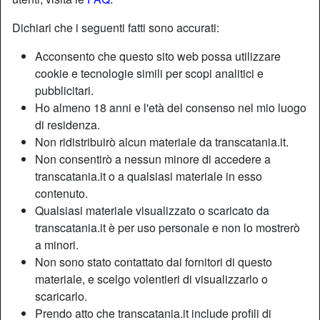
Dichiari che i seguenti fatti sono accurati:
Acconsento che questo sito web possa utilizzare
cookie e tecnologie simili per scopi analitici e
pubblicitari.
Ho almeno 18 anni e l'età del consenso nel mio luogo
di residenza.
Non ridistribuirò alcun materiale da transcatania.it.
Non consentirò a nessun minore di accedere a
transcatania.it o a qualsiasi materiale in esso
contenuto.
Qualsiasi materiale visualizzato o scaricato da
Nickname:
Cacciatrice
transcatania.it è per uso personale e non lo mostrerò
Età:
29
a minori.
Paese:
Italia
Non sono stato contattato dai fornitori di questo
Provincia:
Catania
materiale, e scelgo volentieri di visualizzarlo o
Sesso:
Shemale
scaricarlo.
Sessualità:
Bisessuale
Prendo atto che transcatania.it include profili di